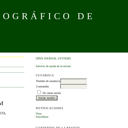
NOGRÁFICO DE
OPEN JOURNAL SYSTEMS
Servicio de ayuda de la revista
USUARIO/A
Nombre de usuario/a
Contraseña
No cerrar sesión
OM
NOTIFICACIONES
ITA,
Vista
Suscribirse
CONTENIDO DE LA REVISTA