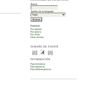
Buscar
Ámbito de la búsqueda
Examinar
Por número
Por autor/a
Por título
Otras revistas
TAMAÑO DE FUENTE
INFORMACIÓN
Para lectores/as
Para autores/as
Para bibliotecarios/as