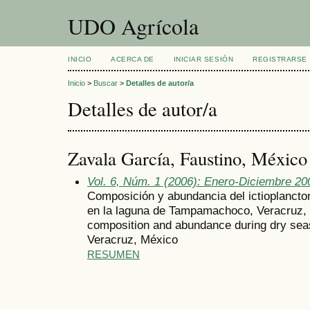
UDO Agrícola
INICIO
ACERCA DE
INICIAR SESIÓN
REGISTRARSE
Inicio
>
Buscar
>
Detalles de autor/a
Detalles de autor/a
Zavala García, Faustino, México
Vol. 6, Núm. 1 (2006): Enero-Diciembre 20
Composición y abundancia del ictioplancton
en la laguna de Tampamachoco, Veracruz, 
composition and abundance during dry se
Veracruz, México
RESUMEN