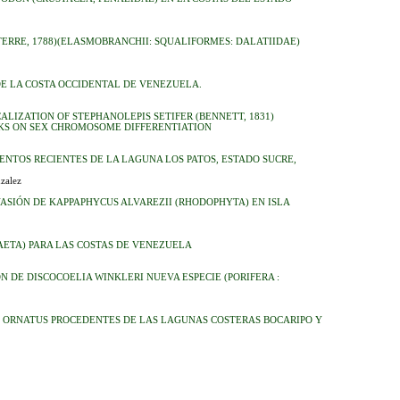
ERRE, 1788)(ELASMOBRANCHII: SQUALIFORMES: DALATIIDAE)
DE LA COSTA OCCIDENTAL DE VENEZUELA.
ALIZATION OF STEPHANOLEPIS SETIFER (BENNETT, 1831)
S ON SEX CHROMOSOME DIFFERENTIATION
NTOS RECIENTES DE LA LAGUNA LOS PATOS, ESTADO SUCRE,
zalez
ASIÓN DE KAPPAPHYCUS ALVAREZII (RHODOPHYTA) EN ISLA
AETA) PARA LAS COSTAS DE VENEZUELA
N DE DISCOCOELIA WINKLERI NUEVA ESPECIE (PORIFERA :
S ORNATUS PROCEDENTES DE LAS LAGUNAS COSTERAS BOCARIPO Y