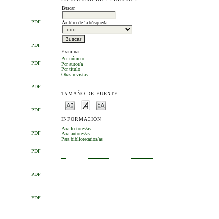
Buscar
PDF
Ámbito de la búsqueda
PDF
Examinar
Por número
PDF
Por autor/a
Por título
Otras revistas
PDF
TAMAÑO DE FUENTE
PDF
INFORMACIÓN
Para lectores/as
Para autores/as
PDF
Para bibliotecarios/as
PDF
PDF
PDF