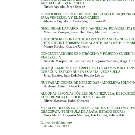
ANZOÁTEGUI, VENEZUELA
Nieves Aguado, Jorge Sayegh
PRIMER REPORTE DEL TIBURÓN DALATIAS LICHA (BONNAT
PARA VENEZUELA Y EL MAR CARIBE
Alejanro Tagliafico, Nestor Rago, Ernesto Ron
NEREIDIDAE LAMARCK, 1818 (ANNELIDA: POLYCHAETA) 
Valentina Vanegas, Oscar Díaz Díaz, Idelfonzo Liñero
FIRST DESCRIPTION OF THE KARYOTYPE AND Ag-NORs LOC
(TETRAODONTIFORMES: MONACANTHIDAE) WITH REMARK
Mauro Nirchio, Claudio Oliveira
CONCENTRACIONES DE NITRÓGENO Y FÓSFORO EN SEDIME
VENEZUELA.
Arístide Márquez, William Senior, Gregorio Martínez, Ángel Gon
BLANQUEAMIENTO DE ARRECIFES CORALINOS POR LA INV
CUBAGUA, ESTADO NUEVA ESPARTA, VENEZUELA.
Jorge Barrios, Juan Bolaños, Régulo López
NUEVAS ADICIONES DE NEREIDIDAE (ANNELIDA: POLYCH
Ildefonzo Liñero, Oscar Díaz
ALGUNAS ESPONJAS FÓSILES DE VENEZUELA. DESCRIPCIÓ
FARETRONIDA) DEL OLIGOCENO TARDÍO.
Oliver Macsotay, Isabel Olivares
METALES TRAZAS EN TEJIDOS BLANDOS DE CALLINECTE
CHACOPATA (PENÍNSULA DE ARAYA, ESTADO SUCRE).
Pérez Marilú, Gregorio Martínez, Ivis Fermín, Felicia Brito
Contenido del número
Boletín IOV UDO