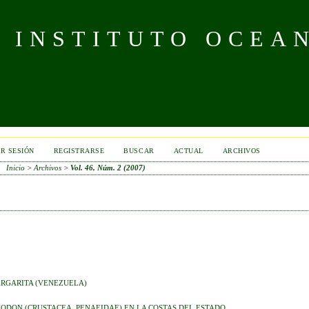
L INSTITUTO OCEA
AR SESIÓN
REGISTRARSE
BUSCAR
ACTUAL
ARCHIVOS
Inicio
>
Archivos
>
Vol. 46, Núm. 2 (2007)
ARGARITA (VENEZUELA)
ODON (CRUSTACEA, PENAEIDAE) EN LA COSTAS DEL ESTADO