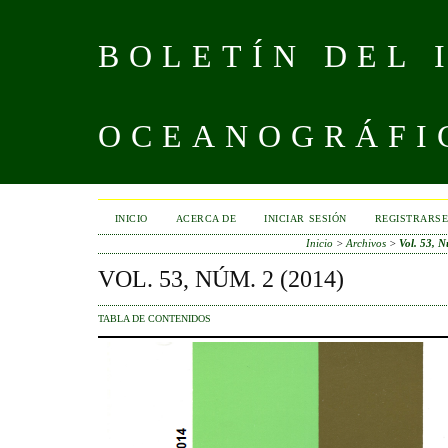
BOLETÍN DEL 
OCEANOGRÁFI
INICIO
ACERCA DE
INICIAR SESIÓN
REGISTRARS
Inicio
>
Archivos
>
Vol. 53, 
VOL. 53, NÚM. 2 (2014)
TABLA DE CONTENIDOS