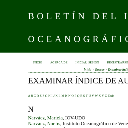
BOLETÍN DEL 
OCEANOGRÁFI
INICIO
ACERCA DE
INICIAR SESIÓN
REGISTRARS
Inicio
>
Buscar
>
Examinar índic
EXAMINAR ÍNDICE DE A
A
B
C
D
E
F
G
H
I
J
K
L
M
N
Ñ
O
P
Q
R
S
T
U
V
W
X
Y
Z
Todo
N
Narváez, Mariela
, IOV-UDO
Narváez, Noelis
, Instituto Oceanográfico de Vene