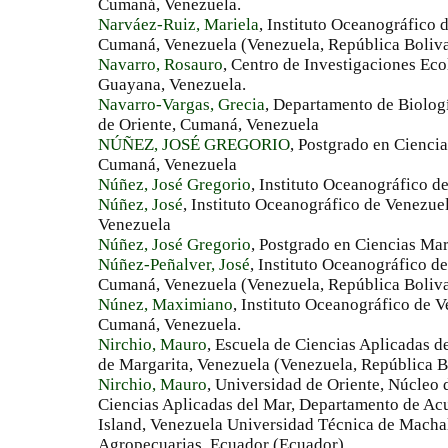
Cumaná, Venezuela.
Narváez-Ruiz, Mariela
, Instituto Oceanográfico 
Cumaná, Venezuela (Venezuela, República Boliva
Navarro, Rosauro
, Centro de Investigaciones Ec
Guayana, Venezuela.
Navarro-Vargas, Grecia
, Departamento de Biologí
de Oriente, Cumaná, Venezuela
NÚÑEZ, JOSÉ GREGORIO
, Postgrado en Cienci
Cumaná, Venezuela
Núñez, José Gregorio
, Instituto Oceanográfico d
Núñez, José
, Instituto Oceanográfico de Venezue
Venezuela
Núñez, José Gregorio
, Postgrado en Ciencias Ma
Núñez-Peñalver, José
, Instituto Oceanográfico d
Cumaná, Venezuela (Venezuela, República Boliva
Núnez, Maximiano
, Instituto Oceanográfico de 
Cumaná, Venezuela.
Nirchio, Mauro
, Escuela de Ciencias Aplicadas de
de Margarita, Venezuela (Venezuela, República B
Nirchio, Mauro
, Universidad de Oriente, Núcleo 
Ciencias Aplicadas del Mar, Departamento de Acu
Island, Venezuela Universidad Técnica de Machal
Agropecuarias, Ecuador (Ecuador)