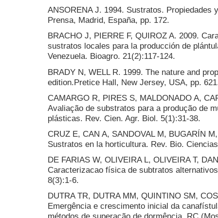
ANSORENA J. 1994. Sustratos. Propiedades y 
Prensa, Madrid, España, pp. 172.
BRACHO J, PIERRE F, QUIROZ A. 2009. Carac
sustratos locales para la producción de plántul
Venezuela. Bioagro. 21(2):117-124.
BRADY N, WELL R. 1999. The nature and proper
edition.Pretice Hall, New Jersey, USA, pp. 621
CAMARGO R, PIRES S, MALDONADO A, CARV
Avaliação de substratos para a produção de
plásticas. Rev. Cien. Agr. Biol. 5(1):31-38.
CRUZ E, CAN A, SANDOVAL M, BUGARÍN M, 
Sustratos en la horticultura. Rev. Bio. Ciencias
DE FARIAS W, OLIVEIRA L, OLIVEIRA T, DANT
Caracterizacao física de subtratos alternati
8(3):1-6.
DUTRA TR, DUTRA MM, QUINTINO SM, COSTA
Emergência e crescimento inicial da canafístul
métodos de superação de dormência. RC (Moss