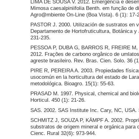
LIMA DE SOUSA V. 2012. Emergência e desenvo
Mimosa caesalpiniifolia Benth. em função de di
Agro@mbiente On-Line (Boa Vista). 6 (1): 17-
PASTOR J. 2000. Utilización de sustratos en vi
Departamento de Hortofruticultura, Botánica y 
231-235.
PESSOA P, DUBA G, BARROS R, FREIRE M
2012. Frações de carbono orgânico de umlatos
agreste brasileiro. Rev. Bras. Cien. Solo. 36 (1
PIRE R, PEREIRA A. 2003. Propiedades física
usocomún en la horticultura del estado de Lar
metodológica. Bioagro. 15(1): 55-63.
PRASAD M. 1997. Physical, chemical and biolog
Horticul. 450 (1): 21-26.
SAS. 2002. SAS Institute Inc. Cary, NC, USA.
SCHMITZ J, SOUZA P, KÄMPF A. 2002. Proprie
substratos de origem mineral e orgánica para 
Cienc. Rural 32(6): 973-944.