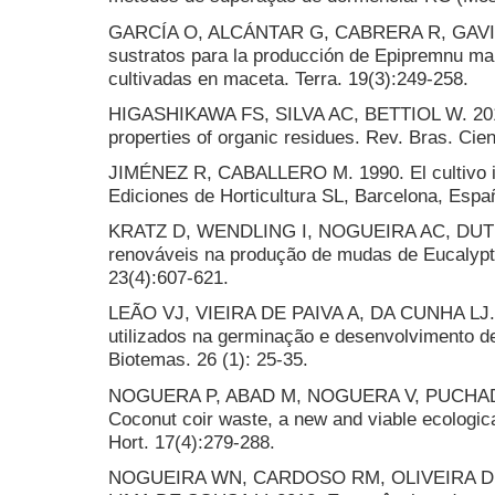
GARCÍA O, ALCÁNTAR G, CABRERA R, GAVI F,
sustratos para la producción de Epipremnu mau
cultivadas en maceta. Terra. 19(3):249-258.
HIGASHIKAWA FS, SILVA AC, BETTIOL W. 2010
properties of organic residues. Rev. Bras. Cie
JIMÉNEZ R, CABALLERO M. 1990. El cultivo in
Ediciones de Horticultura SL, Barcelona, Espa
KRATZ D, WENDLING I, NOGUEIRA AC, DUTR
renováveis na produção de mudas de Eucalyptu
23(4):607-621.
LEÃO VJ, VIEIRA DE PAIVA A, DA CUNHA LJ. 2
utilizados na germinação e desenvolvimento 
Biotemas. 26 (1): 25-35.
NOGUERA P, ABAD M, NOGUERA V, PUCHADE
Coconut coir waste, a new and viable ecological
Hort. 17(4):279-288.
NOGUEIRA WN, CARDOSO RM, OLIVEIRA D