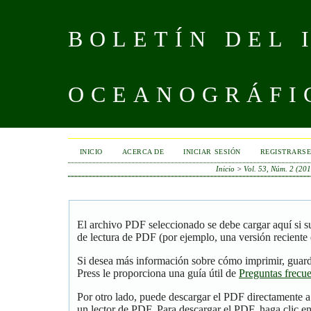
BOLETÍN DEL 
OCEANOGRÁFI
INICIO
ACERCA DE
INICIAR SESIÓN
REGISTRARS
Inicio
>
Vol. 53, Núm. 2 (201
El archivo PDF seleccionado se debe cargar aquí si 
de lectura de PDF (por ejemplo, una versión reciente
Si desea más información sobre cómo imprimir, guar
Press le proporciona una guía útil de
Preguntas frecu
Por otro lado, puede descargar el PDF directamente 
un lector de PDF. Para descargar el PDF, haga clic en 